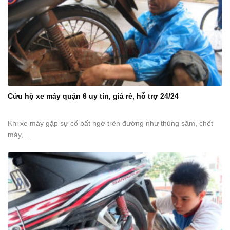
Cứu hộ xe máy quận 6 uy tín, giá rẻ, hỗ trợ 24/24
Khi xe máy gặp sự cố bất ngờ trên đường như thủng săm, chết
máy, ...