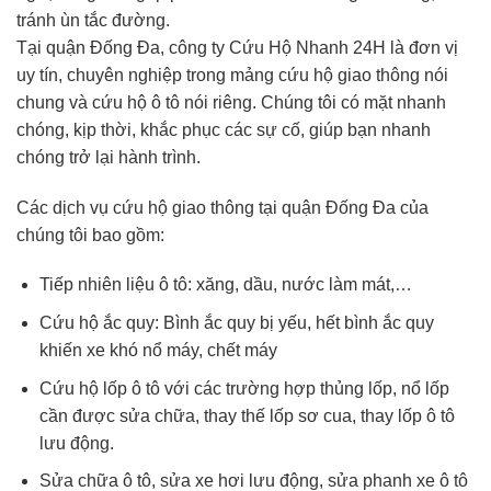
tránh ùn tắc đường.
Tại quận Đống Đa, công ty Cứu Hộ Nhanh 24H là đơn vị
uy tín, chuyên nghiệp trong mảng cứu hộ giao thông nói
chung và cứu hộ ô tô nói riêng. Chúng tôi có mặt nhanh
chóng, kịp thời, khắc phục các sự cố, giúp bạn nhanh
chóng trở lại hành trình.
Các dịch vụ cứu hộ giao thông tại quận Đống Đa của
chúng tôi bao gồm:
Tiếp nhiên liệu ô tô: xăng, dầu, nước làm mát,…
Cứu hộ ắc quy: Bình ắc quy bị yếu, hết bình ắc quy
khiến xe khó nổ máy, chết máy
Cứu hộ lốp ô tô với các trường hợp thủng lốp, nổ lốp
cần được sửa chữa, thay thế lốp sơ cua, thay lốp ô tô
lưu động.
Sửa chữa ô tô, sửa xe hơi lưu động, sửa phanh xe ô tô