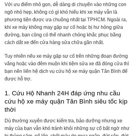
Với ưu điểm nhỏ gọn, dễ dàng di chuyển vào những con
ngõ nhỏ hẹp, không có gì khó hiểu khi xe máy vẫn là
phương tiện được ưa chuộng nhất tại TPHCM. Ngoài ra,
khi xe máy không may gặp sự cố hoặc bị hư hỏng giữa
đường, bạn cũng có thể nhanh chóng khắc phục bằng
cách dắt xe đến cửa hàng sửa chữa gần nhất.
Tuy nhiên nếu xe máy gặp sự cố trên những đoạn đường
vắng hoặc vào đêm muộn khi tiệm sửa xe đã đóng cửa thì
bạn nên liên hệ dịch vụ cứu hộ xe máy quận Tân Bình để
được hỗ trợ.
1. Cứu Hộ Nhanh 24H đáp ứng nhu cầu
cứu hộ xe máy quận Tân Bình siêu tốc kịp
thời
Dù thường xuyên được kiểm tra, bảo dưỡng nhưng xe
máy của bạn vẫn khó tránh khỏi những sự cố bất ngờ như
bị thủng săm, nổ lốp, chết máy do mưa ngập, đứt sên, đứt