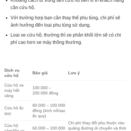
Khoảng cách từ trung tâm cứu hộ đến vị trí khách hàng
cần cứu hộ.
Với trường hợp bạn cần thay thế phụ tùng, chi phí sẽ
ảnh hưởng đến loại phụ tùng sử dụng.
Loại xe cứu hộ, thường thì xe phân khối lớn sẽ có chi
phí cao hơn xe máy thông thường.
Dịch vụ
Báo giá
Lưu ý
cứu hộ
Cứu hộ xe
100.000 –
máy hết
200.000 đồng
xăng
80.000 – 100.000
Cứu hộ ắc
đồng (kích nổ/sạc
quy
ắc quy)
Chi phí thay đổi phụ thuộc vào
Cứu hộ
60.000 – 100.000
quãng đường di chuyển và thời
săm/lốp xe