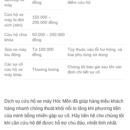
đồng
điểm cứu hộ
máy
Cứu hộ xe
150.000 –
máy bị đứt
200.000 đồng
xích (sên)
Cứu hộ chìa
50.000 – 200.000
khóa
đồng
Sửa xe máy
Từ 100.000
Tùy thuộc vào lỗi hư hỏng, và
lưu động
đồng
loại phụ tùng sử dụng
Các sự cố
Chúng tôi báo giá sau khi xác
cứu hộ xe
Thương lượng
định chi tiết sự cố
máy khác
Dịch vụ cứu hộ xe máy Hóc Môn đã giúp hàng triệu khách
hàng nhanh chóng thoát khỏi nỗi lo lắng khi phương tiện
của mình bỗng nhiên gặp sự cố. Hãy liên hệ cho chúng tôi
khi cần cứu hộ để được hỗ trợ chu đáo, nhiệt tình nhất.