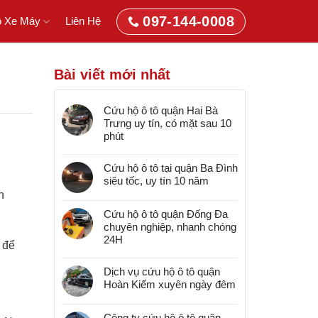
097-144-0008
 Xe Máy
Liên Hệ
Bài viết mới nhất
Cứu hộ ô tô quận Hai Bà
Trưng uy tín, có mặt sau 10
phút
Cứu hộ ô tô tại quận Ba Đình
siêu tốc, uy tín 10 năm
h
Cứu hộ ô tô quận Đống Đa
chuyên nghiệp, nhanh chóng
24H
 để
Dịch vụ cứu hộ ô tô quận
Hoàn Kiếm xuyên ngày đêm
Công ty cứu hộ ô tô quận