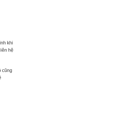
ình khi
liên hệ
ộ cũng
ẽ