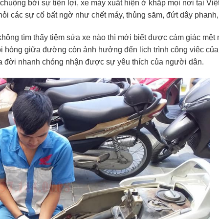
uộng bởi sự tiện lợi, xe máy xuất hiện ở khắp mọi nơi tại Việ
khỏi các sự cố bất ngờ như chết máy, thủng săm, đứt dây phan
hông tìm thấy tiệm sửa xe nào thì mới biết được cảm giác mệt 
bị hỏng giữa đường còn ảnh hưởng đến lịch trình công việc của
ra đời nhanh chóng nhận được sự yêu thích của người dân.