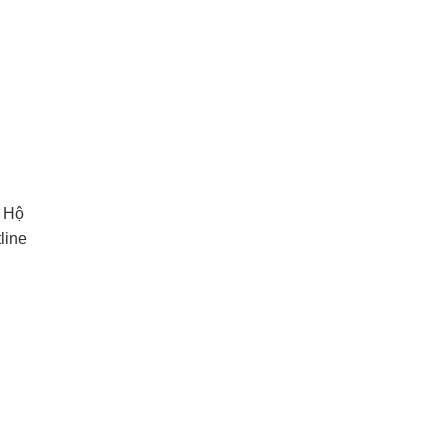
u Hộ
line