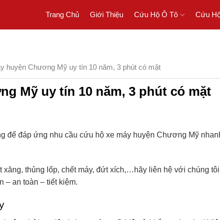
Trang Chủ
Giới Thiệu
Cứu Hộ Ô Tô
Cứu Hộ
y huyện Chương Mỹ uy tín 10 năm, 3 phút có mặt
g Mỹ uy tín 10 năm, 3 phút có mặt
àng để đáp ứng nhu cầu cứu hộ xe máy huyện Chương Mỹ nhan
 xăng, thủng lốp, chết máy, đứt xích,…hãy liên hệ với chúng tôi
– an toàn – tiết kiệm.
áy