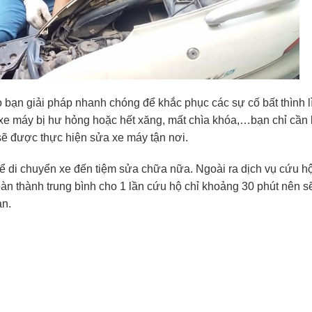
o bạn giải pháp nhanh chóng để khắc phục các sự cố bất thình l
 xe máy bị hư hỏng hoặc hết xăng, mất chìa khóa,…bạn chỉ cần 
ẽ được thực hiện sửa xe máy tận nơi.
ể di chuyển xe đến tiệm sửa chữa nữa. Ngoài ra dịch vụ cứu h
oàn thành trung bình cho 1 lần cứu hộ chỉ khoảng 30 phút nên s
ạn.