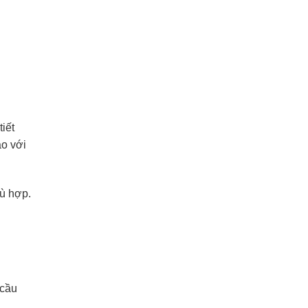
iết
ao với
hù hợp.
 cầu