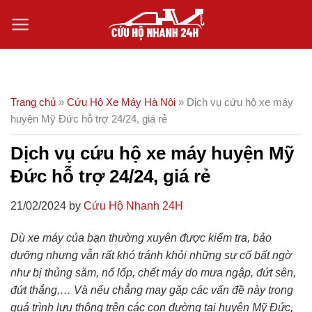
Skip
to
content
Trang chủ
»
Cứu Hộ Xe Máy Hà Nội
»
Dịch vụ cứu hộ xe máy
huyện Mỹ Đức hỗ trợ 24/24, giá rẻ
Dịch vụ cứu hộ xe máy huyện Mỹ
Đức hỗ trợ 24/24, giá rẻ
21/02/2024 by
Cứu Hộ Nhanh 24H
Dù xe máy của bạn thường xuyên được kiểm tra, bảo
dưỡng nhưng vẫn rất khó tránh khỏi những sự cố bất ngờ
như bị thủng săm, nổ lốp, chết máy do mưa ngập, đứt sên,
đứt thắng,… Và nếu chẳng may gặp các vấn đề này trong
quá trình lưu thông trên các con đường tại huyện Mỹ Đức,