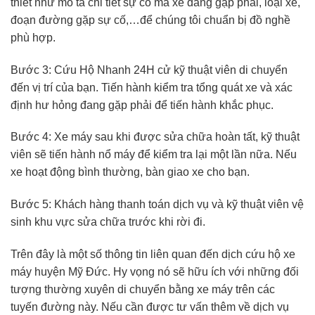
thiết như mô tả chi tiết sự cố mà xe đang gặp phải, loại xe,
đoạn đường gặp sự cố,…để chúng tôi chuẩn bị đồ nghề
phù hợp.
Bước 3: Cứu Hộ Nhanh 24H cử kỹ thuật viên di chuyển
đến vị trí của bạn. Tiến hành kiểm tra tổng quát xe và xác
định hư hỏng đang gặp phải để tiến hành khắc phục.
Bước 4: Xe máy sau khi được sửa chữa hoàn tất, kỹ thuật
viên sẽ tiến hành nổ máy để kiểm tra lại một lần nữa. Nếu
xe hoạt động bình thường, bàn giao xe cho bạn.
Bước 5: Khách hàng thanh toán dịch vụ và kỹ thuật viên vệ
sinh khu vực sửa chữa trước khi rời đi.
Trên đây là một số thông tin liên quan đến dịch cứu hộ xe
máy huyện Mỹ Đức. Hy vọng nó sẽ hữu ích với những đối
tượng thường xuyên di chuyển bằng xe máy trên các
tuyến đường này. Nếu cần được tư vấn thêm về dịch vụ